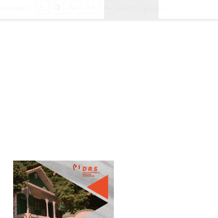
A=
A+
A-
inistrador
|
Select Language
▼