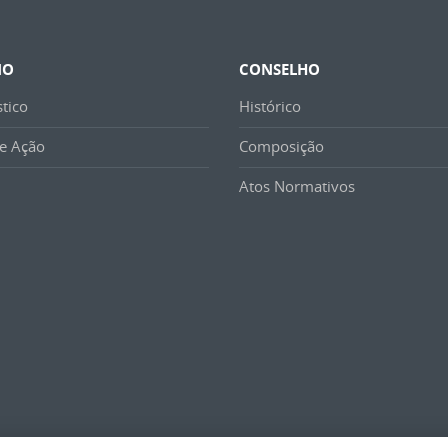
NO
CONSELHO
tico
Histórico
e Ação
Composição
Atos Normativos